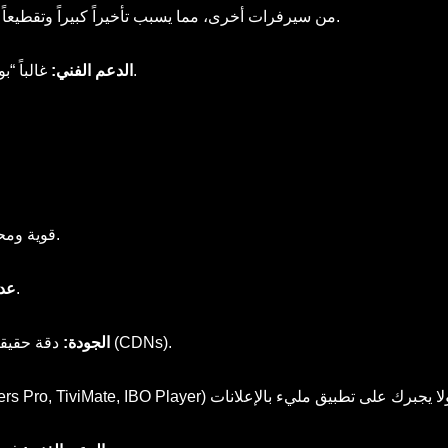
يعتمد على “إعادة البث” (Restreaming) من سيرفرات أخرى، مما يسبب تأخيراً كبيراً وتقطيعاً مستمراً.
غالباً “بوت” أو ردود متأخرة جداً، ولا يوجد حلول فعلية للمشاكل.
الدعم الفني:
سيرفرات خاصة (Private Servers) قوية ومحمية.
عدد منطقي ومرتب بعناية (باقات مخصصة).
عدد
دقة حقيقية وثبات عالي بفضل استخدام شبكات توصيل المحتوى (CDNs).
الجودة: