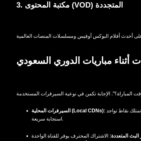
3. مكتبة المحتوى (VOD) المتجددة
أفضل الاشتراكات هي التي تمتلك نقاط تواجد (Points of Presence) قريبة جغرافياً من المملكة أو داخل الشرق الأوسط. هذا يقلل من الـ Ping ويضمن
السيرفرات المحلية (Local CDNs):
استجابة سريعة.
البث المتعددة:
الاشتراك المحترف يوفر للقناة الواحدة (مثل SSC 1 HD) أكثر من 4 مصادر مختلفة (Source A, B, C, D) وبجودات متفاوتة (SD, HD, FHD, 4K). هذا يعني أنه في