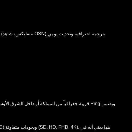
المحتوى لا يقتصر على البث المباشر. المكتبة الشاملة يجب أن تحتوي على أحدث أفلام البوكس أوفيس ومسلسلات المنصات العالمية (نتفليكس، شاهد، OSN) بترجمة احترافية وتحديث يومي.