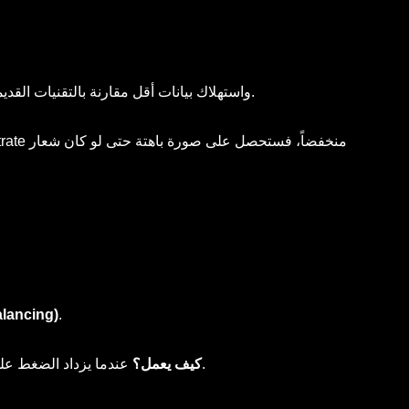
. هذه التقنية تسمح بنقل جودة صورة فائقة الوضوح (Ultra HD) واستهلاك بيانات أقل مقارنة بالتقنيات القديمة.
.
موازنة الأحمال 
عندما يزداد الضغط على سيرفر معين، يقوم النظام تلقائياً توزيع المشاهدين على سيرفرات احتياطية في أجزاء من الثانية لضمان عدم توقف الصورة.
كيف يعمل؟