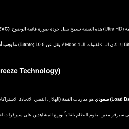
EVC)
ما يجب أن
2. ثبات السيرفرات وقت الذروة (chnology
(Load Balancing)
iptv سعودي
هو مباريات القمة (الهلال، النصر، الاتحاد). الاشترا