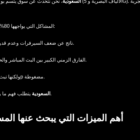
iptv السعودية
، نحن نتحدث عن سوق يتسم بوعي تقني مرتفع وبنية تحتية قوية للإنتر
المشاكل التي يواجهها 80% من المستخدمين مع الاشتراكات التجارية الرخيصة تتلخص في:
ناتج عن ضعف السيرفرات وعدم قدرتها على تحمل ضغط المشاهدين.
الفارق الزمني الكبير بين البث المباشر والحقيقي، مما يحرق متعة الأهداف.
قنوات مكتوب عليها 4K ولكنها تبث بدقة 720p مضغوطة.
يتطلب فهم ما وراء الكواليس التقنية.
أفضل اشتراك iptv السعودية
أهم الميزات التي يبحث عنها المس