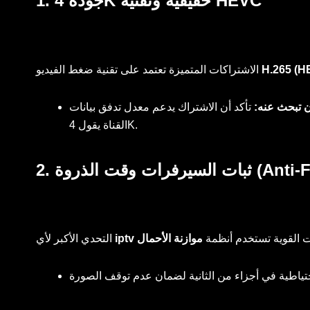
1. جودة 4K حقيقية وتقنية HEVC
H.265 (H
الاشتراكات المتميزة تعتمد على تقنية ضغط الفيديو
 تبحث عنه:
تأكد أن الاشتراك يدعم معدل تدفق بيانات (Bitrate) لا يقل عن 8-10 Mbps لقنوات الـ 4K. إذا كان الـ Bitrate منخفضاً، فستحصل على صورة باهتة حتى لو كان شعار
القناة يقول 4K.
Anti-Freeze Te)
كات القوية تستخدم أنظمة
التحدي الأكبر لأي