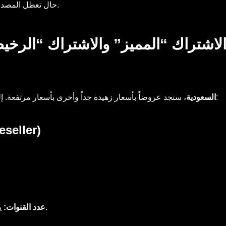
حال تعطل المصدر الأول، يمكنك الانتقال فوراً للمصدر الثاني دون انقطاع.
Ch): كيف تفرق بين الاشتراك “المميز” والاشتراك “ال
، ستجد عروضاً بأسعار زهيدة جداً وأخرى بأسعار مرتفعة. إليك الفروقات الجوهرية التي تحدد الجودة:
iptv السعودية
1. الاشتراك التجار
أغلبها لا يعمل أو مكرر.
عدد القنوات:
ير