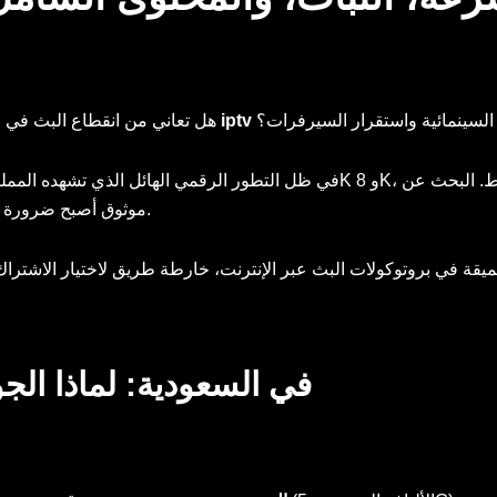
السينمائية واستقرار السيرفرات؟
هل تعاني من انقطاع البث في 
موثوق أصبح ضرورة ملحة، خاصة لعشاق الرياضة ومتابعي دوري روشن للمحترفين.
واقع IPTV في السعودية: لماذا