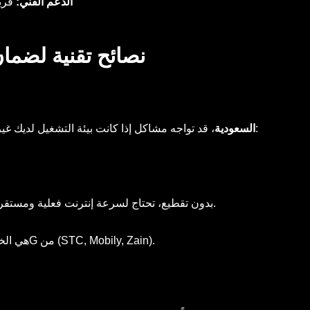
الدعم الفني:
فريق حقيق
نصائح تقنية لضما
، قد تواجه مشاكل إذا كانت بيئة التشغيل لديك غير مهيأة. إليك نصائح الخبراء:
أفضل اشتراك iptv السعودية
.
للمشاهدة بجودة 4K بدون تقطيع، تحتاج لسرعة إنترنت فعلية وم
الألياف البصرية (Fiber) هي الخيار الأفضل، تليها شبكات 5G من (STC, Mobily, Zain).