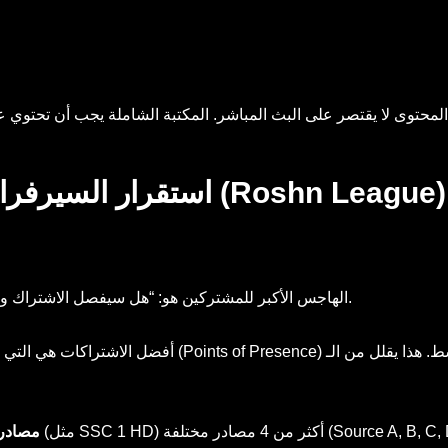
استقرار السيرفرات أثناء مباريات الدوري السعودي (Roshn League)
الهاجس الأكبر للمشتركين هو: “هل سيفصل الاشتراك وقت المباراة؟”. الإجابة تكمن في نوعية السيرفرات المستخدمة.
مصادر 