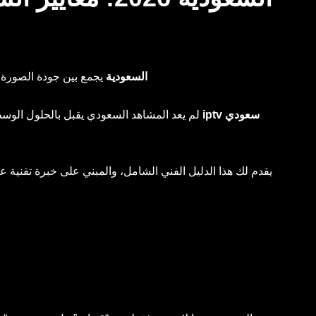
أفضل اشتراك iptv السعودية
يجمع بين جودة الصورة 
iptv سعودي
في ظل التطور الرقمي الهائل الذي تشهده المملكة العربية السعودية، وانتشار شاشات العرض الذكية بتقنيات 4K و 8K، لم يعد المشاهد السعودي يقبل بالحلول الوسط. البحث عن