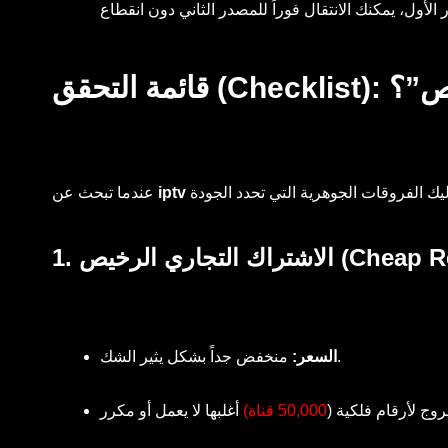
رخيص”؟
عندما تبحث عن
ي الرخيص (Cheap Reseller)
منخفض جداً بشكل يثير الشك.
السعر:
وج لأرقام فلكية (
50,000 قناة)