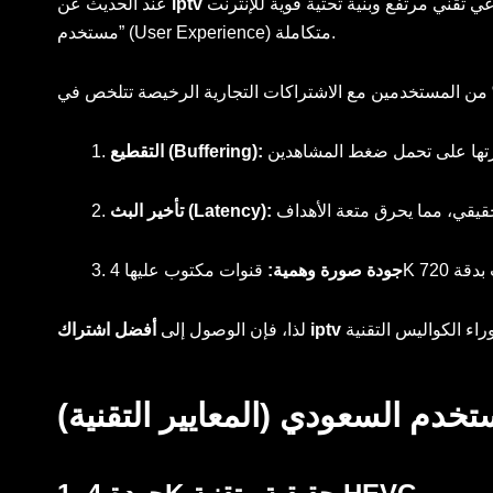
نت (الألياف البصرية و 5G). المستخدم هنا لا يبحث فقط عن “قنوات”، بل يبحث عن “تجربة
عند الحديث عن
مستخدم” (User Experience) متكاملة.
التقطيع (Buffering):
تأخير البث (Latency):
جودة صورة وهمية:
لذا، فإن الوصول إلى
تخدم السعودي (المعايير التقنية)